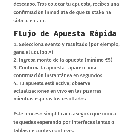
descanso. Tras colocar tu apuesta, recibes una
confirmación inmediata de que tu stake ha
sido aceptado.
Flujo de Apuesta Rápida
Selecciona evento y resultado (por ejemplo,
gana el Equipo A)
Ingresa monto de la apuesta (mínimo €5)
Confirma la apuesta—aparece una
confirmación instantánea en segundos
Tu apuesta está activa; observa
actualizaciones en vivo en las pizarras
mientras esperas los resultados
Este proceso simplificado asegura que nunca
te quedes esperando por interfaces lentas o
tablas de cuotas confusas.