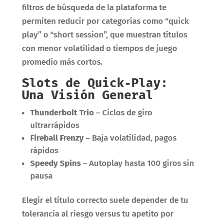
filtros de búsqueda de la plataforma te
permiten reducir por categorías como “quick
play” o “short session”, que muestran títulos
con menor volatilidad o tiempos de juego
promedio más cortos.
Slots de Quick‑Play:
Una Visión General
Thunderbolt Trio
– Ciclos de giro
ultrarrápidos
Fireball Frenzy
– Baja volatilidad, pagos
rápidos
Speedy Spins
– Autoplay hasta 100 giros sin
pausa
Elegir el título correcto suele depender de tu
tolerancia al riesgo versus tu apetito por