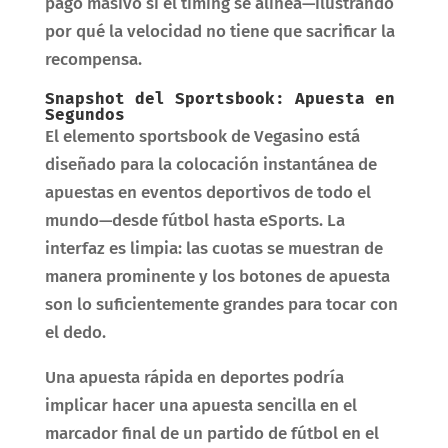
pago masivo si el timing se alinea—ilustrando
por qué la velocidad no tiene que sacrificar la
recompensa.
Snapshot del Sportsbook: Apuesta en
Segundos
El elemento sportsbook de Vegasino está
diseñado para la colocación instantánea de
apuestas en eventos deportivos de todo el
mundo—desde fútbol hasta eSports. La
interfaz es limpia: las cuotas se muestran de
manera prominente y los botones de apuesta
son lo suficientemente grandes para tocar con
el dedo.
Una apuesta rápida en deportes podría
implicar hacer una apuesta sencilla en el
marcador final de un partido de fútbol en el