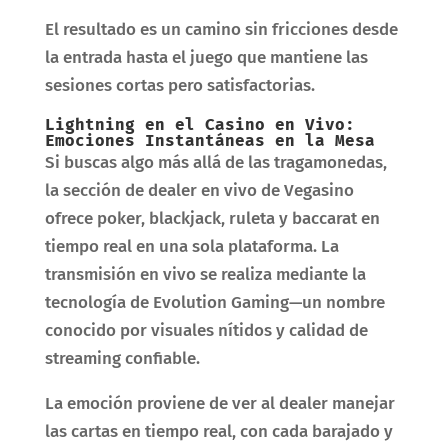
El resultado es un camino sin fricciones desde
la entrada hasta el juego que mantiene las
sesiones cortas pero satisfactorias.
Lightning en el Casino en Vivo:
Emociones Instantáneas en la Mesa
Si buscas algo más allá de las tragamonedas,
la sección de dealer en vivo de Vegasino
ofrece poker, blackjack, ruleta y baccarat en
tiempo real en una sola plataforma. La
transmisión en vivo se realiza mediante la
tecnología de Evolution Gaming—un nombre
conocido por visuales nítidos y calidad de
streaming confiable.
La emoción proviene de ver al dealer manejar
las cartas en tiempo real, con cada barajado y