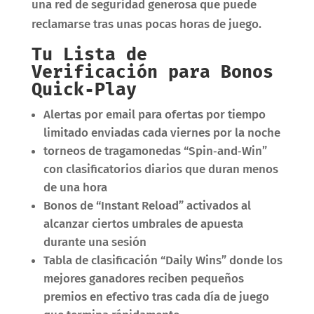
una red de seguridad generosa que puede
reclamarse tras unas pocas horas de juego.
Tu Lista de
Verificación para Bonos
Quick‑Play
Alertas por email para ofertas por tiempo
limitado enviadas cada viernes por la noche
torneos de tragamonedas “Spin‑and‑Win”
con clasificatorios diarios que duran menos
de una hora
Bonos de “Instant Reload” activados al
alcanzar ciertos umbrales de apuesta
durante una sesión
Tabla de clasificación “Daily Wins” donde los
mejores ganadores reciben pequeños
premios en efectivo tras cada día de juego