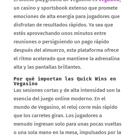
un casino y sportsbook extenso que promete
emociones de alta energía para jugadores que
disfrutan de resultados rápidos. Ya sea que
estés aprovechando unos minutos entre
reuniones o persiguiendo un pago rápido
después del almuerzo, esta plataforma ofrece
el ritmo acelerado que mantiene la adrenalina
alta y las pantallas brillantes.
Por qué importan las Quick Wins en
Vegasino
Las sesiones cortas y de alta intensidad son la
esencia del juego online moderno. En el
mundo de Vegasino, el reloj corre más rápido
que los carretes giran. Los jugadores a
menudo ingresan solo para unas pocas vueltas
o una sola mano en la mesa, impulsados por la