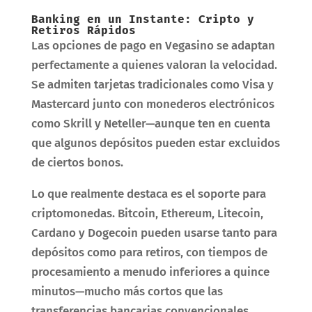
Banking en un Instante: Cripto y
Retiros Rápidos
Las opciones de pago en Vegasino se adaptan
perfectamente a quienes valoran la velocidad.
Se admiten tarjetas tradicionales como Visa y
Mastercard junto con monederos electrónicos
como Skrill y Neteller—aunque ten en cuenta
que algunos depósitos pueden estar excluidos
de ciertos bonos.
Lo que realmente destaca es el soporte para
criptomonedas. Bitcoin, Ethereum, Litecoin,
Cardano y Dogecoin pueden usarse tanto para
depósitos como para retiros, con tiempos de
procesamiento a menudo inferiores a quince
minutos—mucho más cortos que las
transferencias bancarias convencionales.