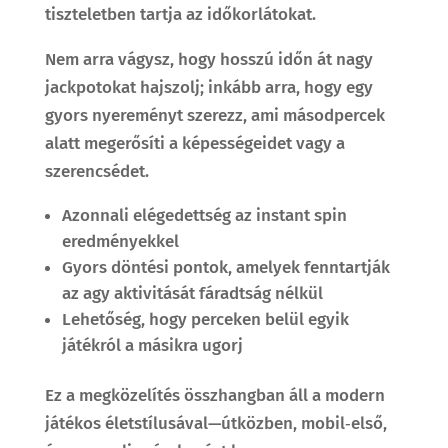
tiszteletben tartja az időkorlátokat.
Nem arra vágysz, hogy hosszú időn át nagy
jackpotokat hajszolj; inkább arra, hogy egy
gyors nyereményt szerezz, ami másodpercek
alatt megerősíti a képességeidet vagy a
szerencsédet.
Azonnali elégedettség az instant spin
eredményekkel
Gyors döntési pontok, amelyek fenntartják
az agy aktivitását fáradtság nélkül
Lehetőség, hogy perceken belül egyik
játékról a másikra ugorj
Ez a megközelítés összhangban áll a modern
játékos életstílusával—útközben, mobil‑első,