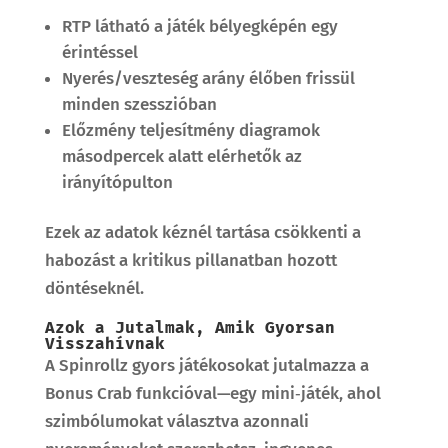
RTP látható a játék bélyegképén egy
érintéssel
Nyerés/veszteség arány élőben frissül
minden szesszióban
Előzmény teljesítmény diagramok
másodpercek alatt elérhetők az
irányítópulton
Ezek az adatok kéznél tartása csökkenti a
habozást a kritikus pillanatban hozott
döntéseknél.
Azok a Jutalmak, Amik Gyorsan
Visszahívnak
A Spinrollz gyors játékosokat jutalmazza a
Bonus Crab funkcióval—egy mini‑játék, ahol
szimbólumokat választva azonnali