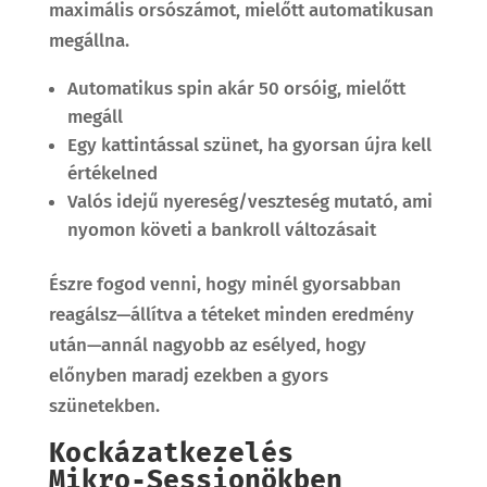
maximális orsószámot, mielőtt automatikusan
megállna.
Automatikus spin akár 50 orsóig, mielőtt
megáll
Egy kattintással szünet, ha gyorsan újra kell
értékelned
Valós idejű nyereség/veszteség mutató, ami
nyomon követi a bankroll változásait
Észre fogod venni, hogy minél gyorsabban
reagálsz—állítva a téteket minden eredmény
után—annál nagyobb az esélyed, hogy
előnyben maradj ezekben a gyors
szünetekben.
Kockázatkezelés
Mikro‑Sessionökben