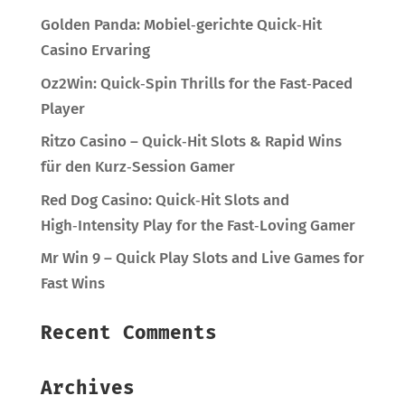
Golden Panda: Mobiel‑gerichte Quick‑Hit
Casino Ervaring
Oz2Win: Quick‑Spin Thrills for the Fast‑Paced
Player
Ritzo Casino – Quick‑Hit Slots & Rapid Wins
für den Kurz‑Session Gamer
Red Dog Casino: Quick‑Hit Slots and
High‑Intensity Play for the Fast‑Loving Gamer
Mr Win 9 – Quick Play Slots and Live Games for
Fast Wins
Recent Comments
Archives