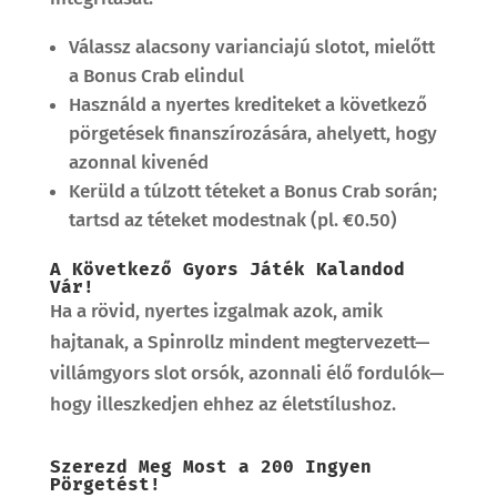
Válassz alacsony varianciajú slotot, mielőtt
a Bonus Crab elindul
Használd a nyertes krediteket a következő
pörgetések finanszírozására, ahelyett, hogy
azonnal kivenéd
Kerüld a túlzott téteket a Bonus Crab során;
tartsd az téteket modestnak (pl. €0.50)
A Következő Gyors Játék Kalandod
Vár!
Ha a rövid, nyertes izgalmak azok, amik
hajtanak, a Spinrollz mindent megtervezett—
villámgyors slot orsók, azonnali élő fordulók—
hogy illeszkedjen ehhez az életstílushoz.
Szerezd Meg Most a 200 Ingyen
Pörgetést!