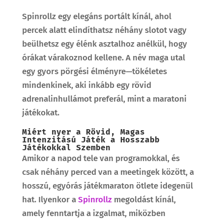
Spinrollz egy elegáns portált kínál, ahol
percek alatt elindíthatsz néhány slotot vagy
beülhetsz egy élénk asztalhoz anélkül, hogy
órákat várakoznod kellene. A név maga utal
egy gyors pörgési élményre—tökéletes
mindenkinek, aki inkább egy rövid
adrenalinhullámot preferál, mint a maratoni
játékokat.
Miért nyer a Rövid, Magas
Intenzitású Játék a Hosszabb
Játékokkal Szemben
Amikor a napod tele van programokkal, és
csak néhány perced van a meetingek között, a
hosszú, egyórás játékmaraton ötlete idegenül
hat. Ilyenkor a
Spinrollz
megoldást kínál,
amely fenntartja a izgalmat, miközben