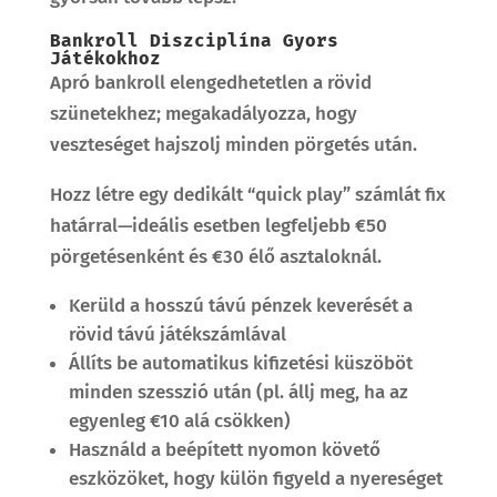
Bankroll Diszciplína Gyors
Játékokhoz
Apró bankroll elengedhetetlen a rövid
szünetekhez; megakadályozza, hogy
veszteséget hajszolj minden pörgetés után.
Hozz létre egy dedikált “quick play” számlát fix
határral—ideális esetben legfeljebb €50
pörgetésenként és €30 élő asztaloknál.
Kerüld a hosszú távú pénzek keverését a
rövid távú játékszámlával
Állíts be automatikus kifizetési küszöböt
minden szesszió után (pl. állj meg, ha az
egyenleg €10 alá csökken)
Használd a beépített nyomon követő
eszközöket, hogy külön figyeld a nyereséget