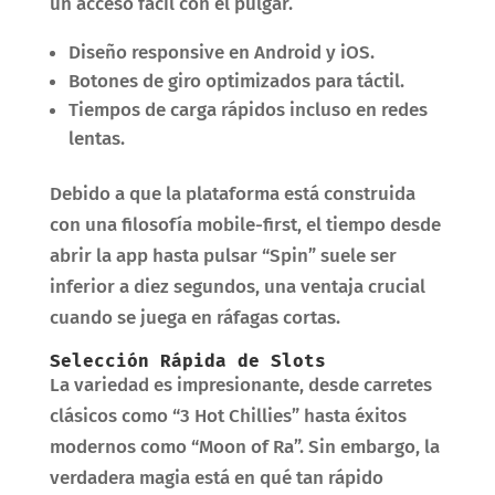
un acceso fácil con el pulgar.
Diseño responsive en Android y iOS.
Botones de giro optimizados para táctil.
Tiempos de carga rápidos incluso en redes
lentas.
Debido a que la plataforma está construida
con una filosofía mobile-first, el tiempo desde
abrir la app hasta pulsar “Spin” suele ser
inferior a diez segundos, una ventaja crucial
cuando se juega en ráfagas cortas.
Selección Rápida de Slots
La variedad es impresionante, desde carretes
clásicos como “3 Hot Chillies” hasta éxitos
modernos como “Moon of Ra”. Sin embargo, la
verdadera magia está en qué tan rápido