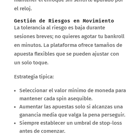
el reloj.
Gestión de Riesgos en Movimiento
La tolerancia al riesgo es baja durante
sesiones breves; no quieres agotar tu bankroll
en minutos. La plataforma ofrece tamaños de
apuesta flexibles que se pueden ajustar con
un solo toque.
Estrategia típica:
Seleccionar el valor mínimo de moneda para
mantener cada spin asequible.
Aumentar las apuestas solo si alcanzas una
ganancia media que valga la pena perseguir.
Siempre establecer un umbral de stop-loss
antes de comenzar.