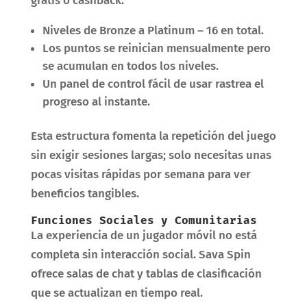
gratis o cashback.
Niveles de Bronze a Platinum – 16 en total.
Los puntos se reinician mensualmente pero
se acumulan en todos los niveles.
Un panel de control fácil de usar rastrea el
progreso al instante.
Esta estructura fomenta la repetición del juego
sin exigir sesiones largas; solo necesitas unas
pocas visitas rápidas por semana para ver
beneficios tangibles.
Funciones Sociales y Comunitarias
La experiencia de un jugador móvil no está
completa sin interacción social. Sava Spin
ofrece salas de chat y tablas de clasificación
que se actualizan en tiempo real.