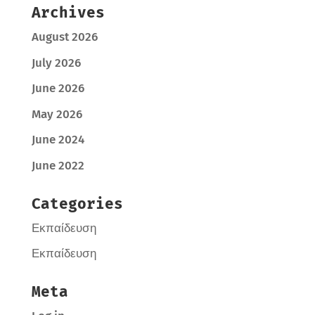
Archives
August 2026
July 2026
June 2026
May 2026
June 2024
June 2022
Categories
Εκπαίδευση
Εκπαίδευση
Meta