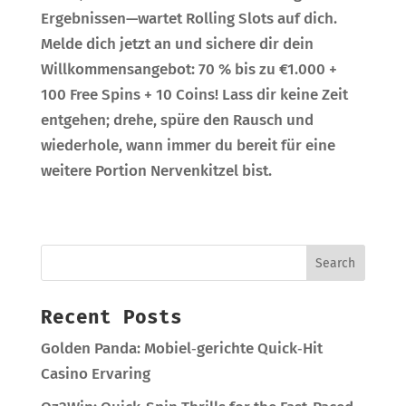
Ergebnissen—wartet Rolling Slots auf dich.
Melde dich jetzt an und sichere dir dein
Willkommensangebot: 70 % bis zu €1.000 +
100 Free Spins + 10 Coins! Lass dir keine Zeit
entgehen; drehe, spüre den Rausch und
wiederhole, wann immer du bereit für eine
weitere Portion Nervenkitzel bist.
Recent Posts
Golden Panda: Mobiel‑gerichte Quick‑Hit
Casino Ervaring