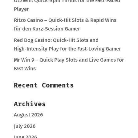
Oz2Win: Quick‑Spin Thrills for the Fast‑Paced
Player
Ritzo Casino – Quick‑Hit Slots & Rapid Wins
für den Kurz‑Session Gamer
Red Dog Casino: Quick‑Hit Slots and
High‑Intensity Play for the Fast‑Loving Gamer
Mr Win 9 – Quick Play Slots and Live Games for
Fast Wins
Recent Comments
Archives
August 2026
July 2026
June 2026