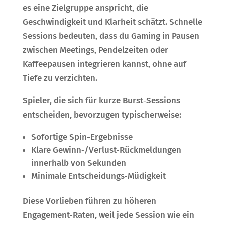
es eine Zielgruppe anspricht, die
Geschwindigkeit und Klarheit schätzt. Schnelle
Sessions bedeuten, dass du Gaming in Pausen
zwischen Meetings, Pendelzeiten oder
Kaffeepausen integrieren kannst, ohne auf
Tiefe zu verzichten.
Spieler, die sich für kurze Burst‑Sessions
entscheiden, bevorzugen typischerweise:
Sofortige Spin-Ergebnisse
Klare Gewinn‑/Verlust‑Rückmeldungen
innerhalb von Sekunden
Minimale Entscheidungs‑Müdigkeit
Diese Vorlieben führen zu höheren
Engagement‑Raten, weil jede Session wie ein