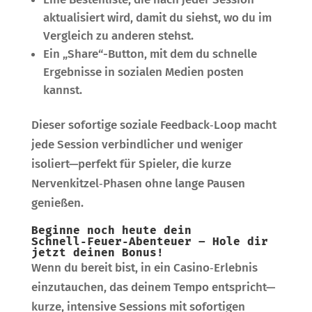
aktualisiert wird, damit du siehst, wo du im
Vergleich zu anderen stehst.
Ein „Share“-Button, mit dem du schnelle
Ergebnisse in sozialen Medien posten
kannst.
Dieser sofortige soziale Feedback‑Loop macht
jede Session verbindlicher und weniger
isoliert—perfekt für Spieler, die kurze
Nervenkitzel‑Phasen ohne lange Pausen
genießen.
Beginne noch heute dein
Schnell‑Feuer‑Abenteuer – Hole dir
jetzt deinen Bonus!
Wenn du bereit bist, in ein Casino‑Erlebnis
einzutauchen, das deinem Tempo entspricht—
kurze, intensive Sessions mit sofortigen