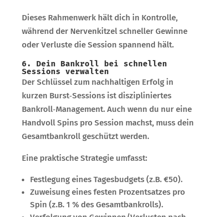
Dieses Rahmenwerk hält dich in Kontrolle,
während der Nervenkitzel schneller Gewinne
oder Verluste die Session spannend hält.
6. Dein Bankroll bei schnellen
Sessions verwalten
Der Schlüssel zum nachhaltigen Erfolg in
kurzen Burst‑Sessions ist diszipliniertes
Bankroll‑Management. Auch wenn du nur eine
Handvoll Spins pro Session machst, muss dein
Gesamtbankroll geschützt werden.
Eine praktische Strategie umfasst:
Festlegung eines Tagesbudgets (z.B. €50).
Zuweisung eines festen Prozentsatzes pro
Spin (z.B. 1 % des Gesamtbankrolls).