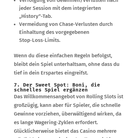
Verfolgung von Gewinnen/Verlusten nach
jeder Session mit dem integrierten
„History“-Tab.
Vermeidung von Chase‑Verlusten durch
Einhaltung des vorgegebenen
Stop‑Loss‑Limits.
Wenn du diese einfachen Regeln befolgst,
bleibt dein Spiel unterhaltsam, ohne dass du
tief in dein Erspartes eingreifst.
7. Der Sweet Spot: Boni, die
schnelles Spiel ergänzen
Das Willkommensangebot von Rolling Slots ist
großzügig, kann aber für Spieler, die schnelle
Gewinne vorziehen, überwältigend wirken, da
es lange Wagering‑Zyklen erfordert.
Glücklicherweise bietet das Casino mehrere