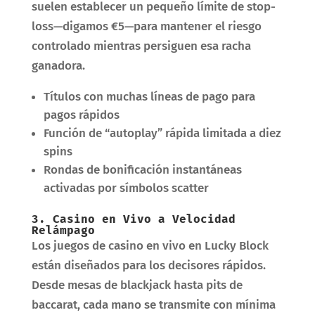
suelen establecer un pequeño límite de stop-
loss—digamos €5—para mantener el riesgo
controlado mientras persiguen esa racha
ganadora.
Títulos con muchas líneas de pago para
pagos rápidos
Función de “autoplay” rápida limitada a diez
spins
Rondas de bonificación instantáneas
activadas por símbolos scatter
3. Casino en Vivo a Velocidad
Relámpago
Los juegos de casino en vivo en Lucky Block
están diseñados para los decisores rápidos.
Desde mesas de blackjack hasta pits de
baccarat, cada mano se transmite con mínima