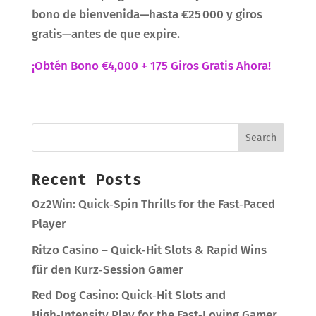
bono de bienvenida—hasta €25 000 y giros
gratis—antes de que expire.
¡Obtén Bono €4,000 + 175 Giros Gratis Ahora!
Recent Posts
Oz2Win: Quick‑Spin Thrills for the Fast‑Paced
Player
Ritzo Casino – Quick‑Hit Slots & Rapid Wins
für den Kurz‑Session Gamer
Red Dog Casino: Quick‑Hit Slots and
High‑Intensity Play for the Fast‑Loving Gamer