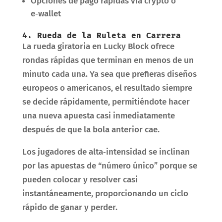
Opciones de pago rápidas vía crypto o
e‑wallet
4. Rueda de la Ruleta en Carrera
La rueda giratoria en Lucky Block ofrece
rondas rápidas que terminan en menos de un
minuto cada una. Ya sea que prefieras diseños
europeos o americanos, el resultado siempre
se decide rápidamente, permitiéndote hacer
una nueva apuesta casi inmediatamente
después de que la bola anterior cae.
Los jugadores de alta‑intensidad se inclinan
por las apuestas de “número único” porque se
pueden colocar y resolver casi
instantáneamente, proporcionando un ciclo
rápido de ganar y perder.