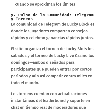
cuando se aproximan los límites
9. Pulso de la Comunidad: Telegram
y Torneos
La comunidad de Telegram de Lucky Block es
donde los jugadores comparten consejos
rápidos y celebran ganancias rápidas juntos.
El sitio organiza el torneo de Lucky Slots los
sábados y el torneo de Lucky Live Casino los
domingos—ambos diseñados para
participantes que pueden entrar por cortos
períodos y aún así competir contra miles en
todo el mundo.
Los torneos cuentan con actualizaciones
instantáneas del leaderboard y soporte en
chat en tiempo real de moderadores que