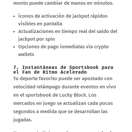
monto puede cambiar de manos en minutos.
Íconos de activación de jackpot rápidos
visibles en pantalla
Actualizaciones en tiempo real del saldo del
jackpot por spin
Opciones de pago inmediatas vía crypto
wallets
7. Instantáneas de Sportsbook para
el Fan de Ritmo Acelerado
Tu deporte favorito puede ser apostado con
velocidad relámpago durante eventos en vivo
en el sportsbook de Lucky Block. Los
mercados en juego se actualizan cada pocos
segundos a medida que se desarrollan las
jugadas.