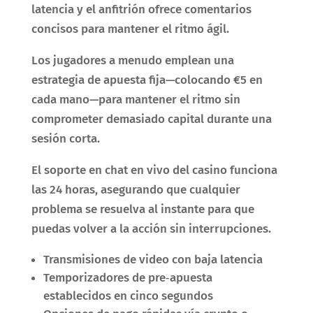
latencia y el anfitrión ofrece comentarios
concisos para mantener el ritmo ágil.
Los jugadores a menudo emplean una
estrategia de apuesta fija—colocando €5 en
cada mano—para mantener el ritmo sin
comprometer demasiado capital durante una
sesión corta.
El soporte en chat en vivo del casino funciona
las 24 horas, asegurando que cualquier
problema se resuelva al instante para que
puedas volver a la acción sin interrupciones.
Transmisiones de video con baja latencia
Temporizadores de pre‑apuesta
establecidos en cinco segundos