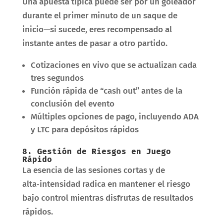
Una apuesta típica puede ser por un goleador
durante el primer minuto de un saque de
inicio—si sucede, eres recompensado al
instante antes de pasar a otro partido.
Cotizaciones en vivo que se actualizan cada
tres segundos
Función rápida de “cash out” antes de la
conclusión del evento
Múltiples opciones de pago, incluyendo ADA
y LTC para depósitos rápidos
8. Gestión de Riesgos en Juego
Rápido
La esencia de las sesiones cortas y de
alta‑intensidad radica en mantener el riesgo
bajo control mientras disfrutas de resultados
rápidos.