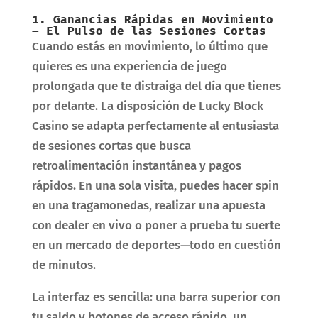
1. Ganancias Rápidas en Movimiento
– El Pulso de las Sesiones Cortas
Cuando estás en movimiento, lo último que
quieres es una experiencia de juego
prolongada que te distraiga del día que tienes
por delante. La disposición de Lucky Block
Casino se adapta perfectamente al entusiasta
de sesiones cortas que busca
retroalimentación instantánea y pagos
rápidos. En una sola visita, puedes hacer spin
en una tragamonedas, realizar una apuesta
con dealer en vivo o poner a prueba tu suerte
en un mercado de deportes—todo en cuestión
de minutos.
La interfaz es sencilla: una barra superior con
tu saldo y botones de acceso rápido, un