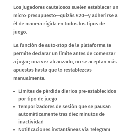
Los jugadores cautelosos suelen establecer un
micro‑presupuesto—quizás €20—y adherirse a
él de manera rígida en todos los tipos de
juego.
La función de auto‑stop de la plataforma te
permite declarar un límite antes de comenzar
a jugar; una vez alcanzado, no se aceptan más
apuestas hasta que lo restablezcas
manualmente.
Límites de pérdida diarios pre‑establecidos
por tipo de juego
Temporizadores de sesión que se pausan
automáticamente tras diez minutos de
inactividad
Notificaciones instantáneas vía Telegram