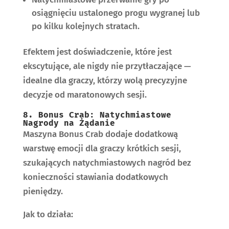
osiągnięciu ustalonego progu wygranej lub
po kilku kolejnych stratach.
Efektem jest doświadczenie, które jest
ekscytujące, ale nigdy nie przytłaczające —
idealne dla graczy, którzy wolą precyzyjne
decyzje od maratonowych sesji.
8. Bonus Crab: Natychmiastowe
Nagrody na Żądanie
Maszyna Bonus Crab dodaje dodatkową
warstwę emocji dla graczy krótkich sesji,
szukających natychmiastowych nagród bez
konieczności stawiania dodatkowych
pieniędzy.
Jak to działa: