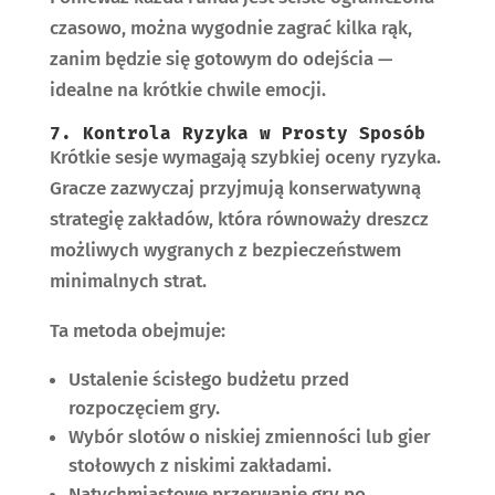
czasowo, można wygodnie zagrać kilka rąk,
zanim będzie się gotowym do odejścia —
idealne na krótkie chwile emocji.
7. Kontrola Ryzyka w Prosty Sposób
Krótkie sesje wymagają szybkiej oceny ryzyka.
Gracze zazwyczaj przyjmują konserwatywną
strategię zakładów, która równoważy dreszcz
możliwych wygranych z bezpieczeństwem
minimalnych strat.
Ta metoda obejmuje:
Ustalenie ścisłego budżetu przed
rozpoczęciem gry.
Wybór slotów o niskiej zmienności lub gier
stołowych z niskimi zakładami.
Natychmiastowe przerwanie gry po