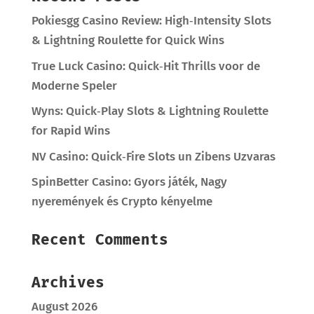
Pokiesgg Casino Review: High‑Intensity Slots
& Lightning Roulette for Quick Wins
True Luck Casino: Quick‑Hit Thrills voor de
Moderne Speler
Wyns: Quick‑Play Slots & Lightning Roulette
for Rapid Wins
NV Casino: Quick‑Fire Slots un Zibens Uzvaras
SpinBetter Casino: Gyors játék, Nagy
nyeremények és Crypto kényelme
Recent Comments
Archives
August 2026