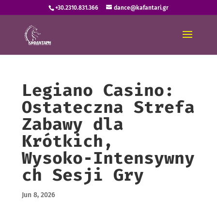
+30.2310.831.366
dance@kafantari.gr
Legiano Casino:
Ostateczna Strefa
Zabawy dla
Krótkich,
Wysoko‑Intensywny
ch Sesji Gry
Jun 8, 2026