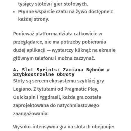
tysięcy slotów i gier stołowych.
Płynne wsparcie czatu na żywo dostępne z
każdej strony.
Ponieważ platforma działa całkowicie w
przeglądarce, nie ma potrzeby pobierania
dużej aplikacji — wystarczy kliknąć na ekranie
głównym telefonu i można zaczynać.
4. Slot Sprints: Zamiana Bębnów w
Szybkostrzelne Obroty
Sloty są sercem ekosystemu szybkiej gry
Legiano. Z tytułami od Pragmatic Play,
Quickspin i Yggdrasil, każda gra została
zaprojektowana do natychmiastowego
zaangażowania.
Wysoko‑intensywna gra na slotach obejmuje: