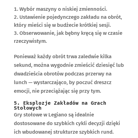
Wybór maszyny o niskiej zmienności.
Ustawienie pojedynczego zakładu na obrót,
który mieści się w budżecie krótkiej sesji.
Obserwowanie, jak bębny kręcą się w czasie
rzeczywistym.
Ponieważ każdy obrót trwa zaledwie kilka
sekund, można wygodnie zmieścić dziesięć lub
dwadzieścia obrotów podczas przerwy na
lunch — wystarczająco, by poczuć dreszcz
emocji, nie przeciążając się przy tym.
5. Eksplozje Zakładów na Grach
Stołowych
Gry stołowe w Legiano są idealnie
dostosowane do szybkich cykli decyzji dzięki
ich wbudowanej strukturze szybkich rund.