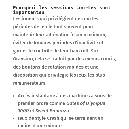
Pourquoi les sessions courtes sont
importantes
Les joueurs qui privilégient de courtes
périodes de jeu le font souvent pour
maintenir leur adrénaline à son maximum,
éviter de longues périodes d’inactivité et
garder le contrôle de leur bankroll. Sur
Gransino, cela se traduit par des menus concis,
des boutons de rotation rapides et une
disposition qui privilégie les jeux les plus
rémunérateurs.
Accès instantané à des machines à sous de
premier ordre comme
Gates of Olympus
1000
et
Sweet Bonanza
Jeux de style Crash qui se terminent en
moins d’une minute