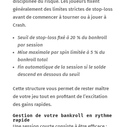
disciplinée du risque. Les joueurs fixent
généralement des limites strictes de stop-loss
avant de commencer à tourner ou à jouer à
Crash.
Seuil de stop-loss fixé à 20 % du bankroll
par session
Mise maximale par spin limitée à 5 % du
bankroll total
Fin automatique de la session si le solde
descend en dessous du seuil
Cette structure vous permet de rester maître
de votre jeu tout en profitant de l’excitation
des gains rapides.
Gestion de votre bankroll en rythme
rapide
Une session courte consiste à être efficace :