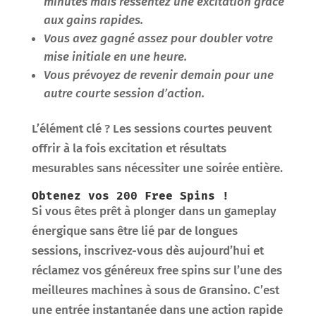
minutes mais ressentez une excitation grâce
aux gains rapides.
Vous avez gagné assez pour doubler votre
mise initiale en une heure.
Vous prévoyez de revenir demain pour une
autre courte session d’action.
L’élément clé ? Les sessions courtes peuvent
offrir à la fois excitation et résultats
mesurables sans nécessiter une soirée entière.
Obtenez vos 200 Free Spins !
Si vous êtes prêt à plonger dans un gameplay
énergique sans être lié par de longues
sessions, inscrivez-vous dès aujourd’hui et
réclamez vos généreux free spins sur l’une des
meilleures machines à sous de Gransino. C’est
une entrée instantanée dans une action rapide