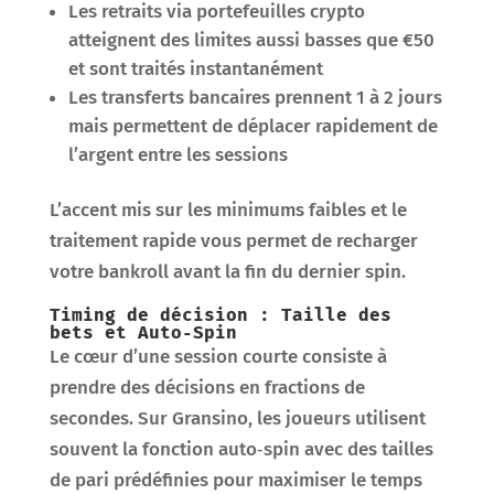
Les retraits via portefeuilles crypto
atteignent des limites aussi basses que €50
et sont traités instantanément
Les transferts bancaires prennent 1 à 2 jours
mais permettent de déplacer rapidement de
l’argent entre les sessions
L’accent mis sur les minimums faibles et le
traitement rapide vous permet de recharger
votre bankroll avant la fin du dernier spin.
Timing de décision : Taille des
bets et Auto‑Spin
Le cœur d’une session courte consiste à
prendre des décisions en fractions de
secondes. Sur Gransino, les joueurs utilisent
souvent la fonction auto‑spin avec des tailles
de pari prédéfinies pour maximiser le temps