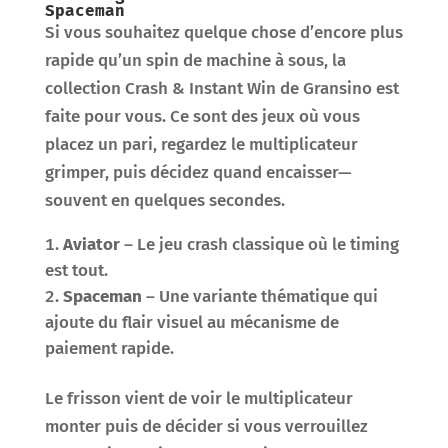
Spaceman
Si vous souhaitez quelque chose d’encore plus
rapide qu’un spin de machine à sous, la
collection Crash & Instant Win de Gransino est
faite pour vous. Ce sont des jeux où vous
placez un pari, regardez le multiplicateur
grimper, puis décidez quand encaisser—
souvent en quelques secondes.
Aviator
– Le jeu crash classique où le timing
est tout.
Spaceman
– Une variante thématique qui
ajoute du flair visuel au mécanisme de
paiement rapide.
Le frisson vient de voir le multiplicateur
monter puis de décider si vous verrouillez