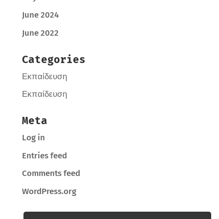
June 2024
June 2022
Categories
Εκπαίδευση
Εκπαίδευση
Meta
Log in
Entries feed
Comments feed
WordPress.org