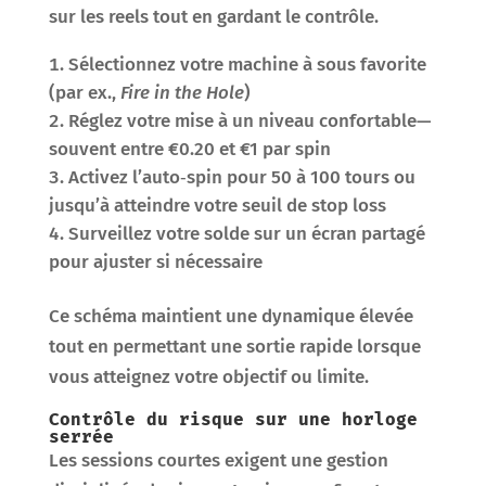
sur les reels tout en gardant le contrôle.
Sélectionnez votre machine à sous favorite
(par ex.,
Fire in the Hole
)
Réglez votre mise à un niveau confortable—
souvent entre €0.20 et €1 par spin
Activez l’auto‑spin pour 50 à 100 tours ou
jusqu’à atteindre votre seuil de stop loss
Surveillez votre solde sur un écran partagé
pour ajuster si nécessaire
Ce schéma maintient une dynamique élevée
tout en permettant une sortie rapide lorsque
vous atteignez votre objectif ou limite.
Contrôle du risque sur une horloge
serrée
Les sessions courtes exigent une gestion