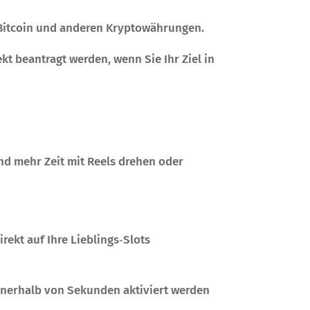
n Bitcoin und anderen Kryptowährungen.
 beantragt werden, wenn Sie Ihr Ziel in
nd mehr Zeit mit Reels drehen oder
kt auf Ihre Lieblings‑Slots
innerhalb von Sekunden aktiviert werden