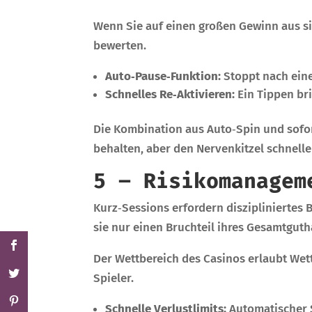
Wenn Sie auf einen großen Gewinn aus si
bewerten.
Auto‑Pause‑Funktion:
Stoppt nach eine
Schnelles Re‑Aktivieren:
Ein Tippen bri
Die Kombination aus Auto‑Spin und sofort
behalten, aber den Nervenkitzel schnell
5 – Risikomanagem
Kurz‑Sessions erfordern diszipliniertes 
sie nur einen Bruchteil ihres Gesamtgut
Der Wettbereich des Casinos erlaubt Wett
Spieler.
Schnelle Verlustlimits:
Automatischer 