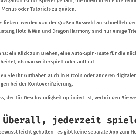
Navigation ist für Spieler gebaut, die direkt in eine drehe
 Menüs oder Tutorials zu quälen.
ons lieben, werden von der großen Auswahl an schnelllebig
Mustang Hold & Win und Dragon Harmony sind nur einige Tite
ons: ein Klick zum Drehen, eine Auto‑Spin‑Taste für die nä
heidet, ob man weiterspielt oder aufhört.
nen Sie Ihr Guthaben auch in Bitcoin oder anderen digital
en bei der Kontoverifizierung.
s, der für Geschwindigkeit optimiert ist, verbringen Sie w
 Überall, jederzeit spiel
 bewusst leicht gehalten—es gibt keine separate App zum H