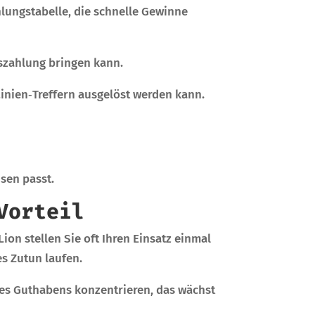
hlungstabelle, die schnelle Gewinne
uszahlung bringen kann.
inien‑Treffern ausgelöst werden kann.
usen passt.
Vorteil
on stellen Sie oft Ihren Einsatz einmal
s Zutun laufen.
res Guthabens konzentrieren, das wächst