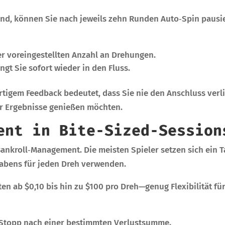
nd, können Sie nach jeweils zehn Runden Auto‑Spin pausie
r voreingestellten Anzahl an Drehungen.
ngt Sie sofort wieder in den Fluss.
igem Feedback bedeutet, dass Sie nie den Anschluss verlie
er Ergebnisse genießen möchten.
ent in Bite‑Sized‑Session
Bankroll‑Management. Die meisten Spieler setzen sich ein T
habens für jeden Dreh verwenden.
en ab $0,10 bis hin zu $100 pro Dreh—genug Flexibilität fü
Stopp nach einer bestimmten Verlustsumme.