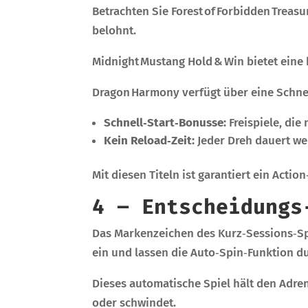
Betrachten Sie Forest of Forbidden Trea
belohnt.
Midnight Mustang Hold & Win bietet eine
Dragon Harmony verfügt über eine Schnel
Schnell‑Start‑Bonusse:
Freispiele, die 
Kein Reload‑Zeit:
Jeder Dreh dauert we
Mit diesen Titeln ist garantiert ein Acti
4 – Entscheidungs
Das Markenzeichen des Kurz‑Sessions‑Spie
ein und lassen die Auto‑Spin‑Funktion 
Dieses automatische Spiel hält den Adre
oder schwindet.