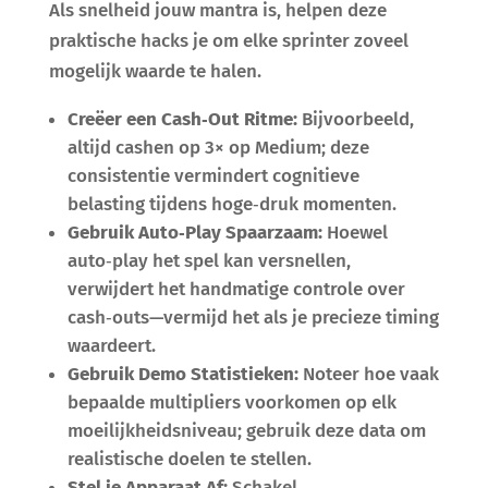
Als snelheid jouw mantra is, helpen deze
praktische hacks je om elke sprinter zoveel
mogelijk waarde te halen.
Creëer een Cash‑Out Ritme:
Bijvoorbeeld,
altijd cashen op 3× op Medium; deze
consistentie vermindert cognitieve
belasting tijdens hoge‑druk momenten.
Gebruik Auto‑Play Spaarzaam:
Hoewel
auto‑play het spel kan versnellen,
verwijdert het handmatige controle over
cash‑outs—vermijd het als je precieze timing
waardeert.
Gebruik Demo Statistieken:
Noteer hoe vaak
bepaalde multipliers voorkomen op elk
moeilijkheidsniveau; gebruik deze data om
realistische doelen te stellen.
Stel je Apparaat Af:
Schakel