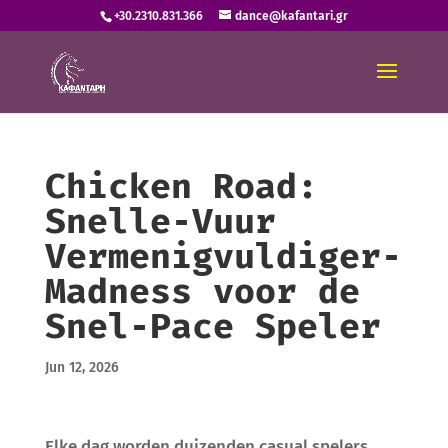
+30.2310.831.366
dance@kafantari.gr
Chicken Road:
Snelle‑Vuur
Vermenigvuldiger‑
Madness voor de
Snel‑Pace Speler
Jun 12, 2026
Elke dag worden duizenden casual spelers