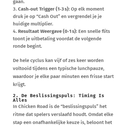
gaan.
Cash‑out Trigger (1‑3 s):
Op elk moment
druk je op “Cash Out” en vergrendel je je
huidige multiplier.
Resultaat Weergave (0‑1 s):
Een snelle flits
toont je uitbetaling voordat de volgende
ronde begint.
De hele cyclus kan vijf of zes keer worden
voltooid tijdens een typische lunchpauze,
waardoor je elke paar minuten een frisse start
krijgt.
2. De Beslissingspuls: Timing Is
Alles
In Chicken Road is de “beslissingspuls” het
ritme dat spelers verslaafd houdt. Omdat elke
stap een onafhankelijke keuze is, beloont het