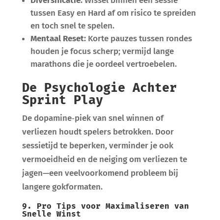
Diversificatie:
Wissel binnen één sessie
tussen Easy en Hard af om risico te spreiden
en toch snel te spelen.
Mentaal Reset:
Korte pauzes tussen rondes
houden je focus scherp; vermijd lange
marathons die je oordeel vertroebelen.
De Psychologie Achter
Sprint Play
De dopamine‑piek van snel winnen of
verliezen houdt spelers betrokken. Door
sessietijd te beperken, verminder je ook
vermoeidheid en de neiging om verliezen te
jagen—een veelvoorkomend probleem bij
langere gokformaten.
9. Pro Tips voor Maximaliseren van
Snelle Winst