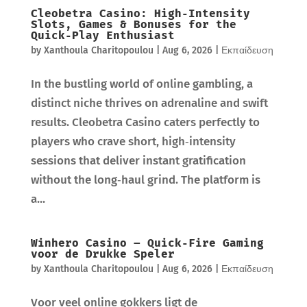
Cleobetra Casino: High‑Intensity
Slots, Games & Bonuses for the
Quick‑Play Enthusiast
by
Xanthoula Charitopoulou
|
Aug 6, 2026
|
Εκπαίδευση
In the bustling world of online gambling, a
distinct niche thrives on adrenaline and swift
results. Cleobetra Casino caters perfectly to
players who crave short, high‑intensity
sessions that deliver instant gratification
without the long‑haul grind. The platform is
a...
Winhero Casino – Quick‑Fire Gaming
voor de Drukke Speler
by
Xanthoula Charitopoulou
|
Aug 6, 2026
|
Εκπαίδευση
Voor veel online gokkers ligt de