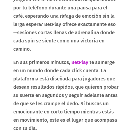
por tu teléfono durante una pausa para el
café, esperando una ráfaga de emoción sin la
larga espera? BetPlay ofrece exactamente eso
—sesiones cortas llenas de adrenalina donde
cada spin se siente como una victoria en
camino.
En sus primeros minutos,
BetPlay
te sumerge
en un mundo donde cada click cuenta. La
plataforma está diseñada para jugadores que
desean resultados rápidos, que quieren probar
su suerte en segundos y seguir adelante antes
de que se les crampe el dedo. Si buscas un
emocionante en corto tiempo mientras estás
en movimiento, este es el lugar que acompasa
con tu día.