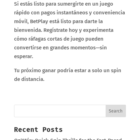
Si estás listo para sumergirte en un juego
rápido con pagos instantáneos y conveniencia
móvil, BetPlay está listo para darte la
bienvenida. Regístrate hoy y experimenta
cómo ráfagas cortas de juego pueden
convertirse en grandes momentos—sin
esperar.
Tu próximo ganar podría estar a solo un spin
de distancia.
Recent Posts