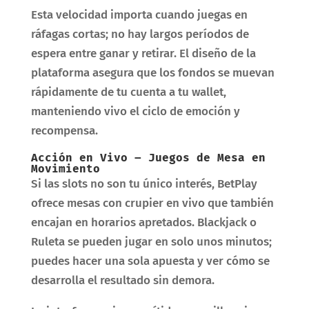
Esta velocidad importa cuando juegas en
ráfagas cortas; no hay largos períodos de
espera entre ganar y retirar. El diseño de la
plataforma asegura que los fondos se muevan
rápidamente de tu cuenta a tu wallet,
manteniendo vivo el ciclo de emoción y
recompensa.
Acción en Vivo – Juegos de Mesa en
Movimiento
Si las slots no son tu único interés, BetPlay
ofrece mesas con crupier en vivo que también
encajan en horarios apretados. Blackjack o
Ruleta se pueden jugar en solo unos minutos;
puedes hacer una sola apuesta y ver cómo se
desarrolla el resultado sin demora.