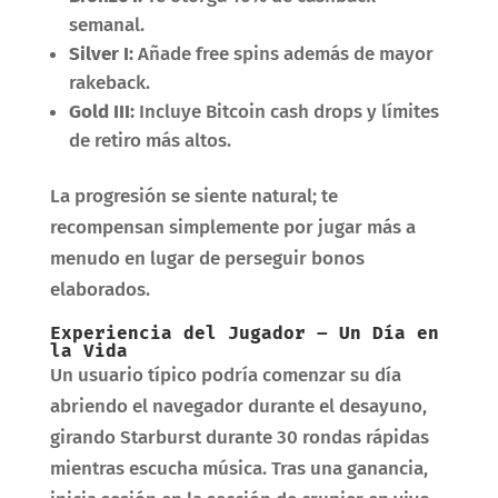
semanal.
Silver I:
Añade free spins además de mayor
rakeback.
Gold III:
Incluye Bitcoin cash drops y límites
de retiro más altos.
La progresión se siente natural; te
recompensan simplemente por jugar más a
menudo en lugar de perseguir bonos
elaborados.
Experiencia del Jugador – Un Día en
la Vida
Un usuario típico podría comenzar su día
abriendo el navegador durante el desayuno,
girando Starburst durante 30 rondas rápidas
mientras escucha música. Tras una ganancia,