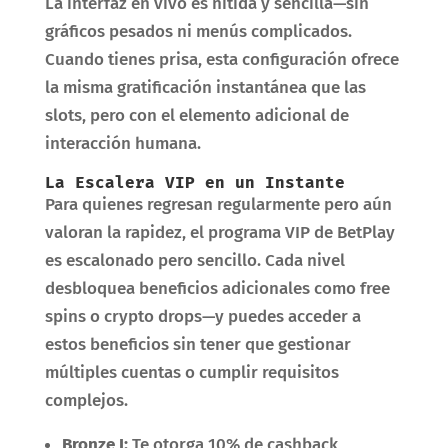
La interfaz en vivo es nítida y sencilla—sin
gráficos pesados ni menús complicados.
Cuando tienes prisa, esta configuración ofrece
la misma gratificación instantánea que las
slots, pero con el elemento adicional de
interacción humana.
La Escalera VIP en un Instante
Para quienes regresan regularmente pero aún
valoran la rapidez, el programa VIP de BetPlay
es escalonado pero sencillo. Cada nivel
desbloquea beneficios adicionales como free
spins o crypto drops—y puedes acceder a
estos beneficios sin tener que gestionar
múltiples cuentas o cumplir requisitos
complejos.
Bronze I:
Te otorga 10% de cashback