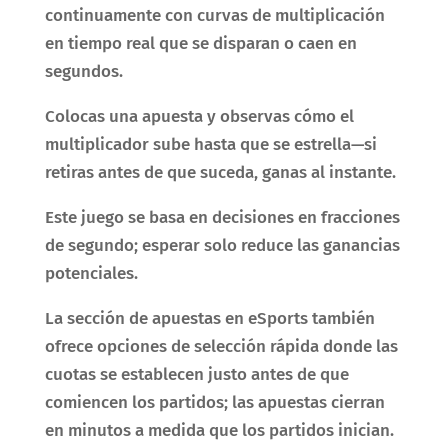
continuamente con curvas de multiplicación
en tiempo real que se disparan o caen en
segundos.
Colocas una apuesta y observas cómo el
multiplicador sube hasta que se estrella—si
retiras antes de que suceda, ganas al instante.
Este juego se basa en decisiones en fracciones
de segundo; esperar solo reduce las ganancias
potenciales.
La sección de apuestas en eSports también
ofrece opciones de selección rápida donde las
cuotas se establecen justo antes de que
comiencen los partidos; las apuestas cierran
en minutos a medida que los partidos inician.