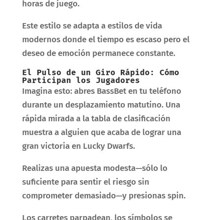
horas de juego.
Este estilo se adapta a estilos de vida
modernos donde el tiempo es escaso pero el
deseo de emoción permanece constante.
El Pulso de un Giro Rápido: Cómo
Participan los Jugadores
Imagina esto: abres BassBet en tu teléfono
durante un desplazamiento matutino. Una
rápida mirada a la tabla de clasificación
muestra a alguien que acaba de lograr una
gran victoria en Lucky Dwarfs.
Realizas una apuesta modesta—sólo lo
suficiente para sentir el riesgo sin
comprometer demasiado—y presionas spin.
Los carretes parpadean, los símbolos se