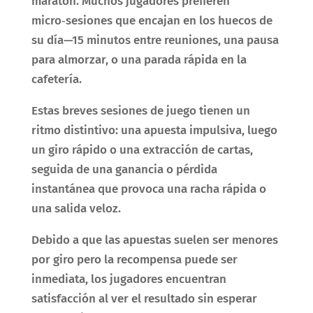
maratón. Muchos jugadores prefieren
micro‑sesiones que encajan en los huecos de
su día—15 minutos entre reuniones, una pausa
para almorzar, o una parada rápida en la
cafetería.
Estas breves sesiones de juego tienen un
ritmo distintivo: una apuesta impulsiva, luego
un giro rápido o una extracción de cartas,
seguida de una ganancia o pérdida
instantánea que provoca una racha rápida o
una salida veloz.
Debido a que las apuestas suelen ser menores
por giro pero la recompensa puede ser
inmediata, los jugadores encuentran
satisfacción al ver el resultado sin esperar