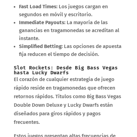
Fast Load Times:
Los juegos cargan en
segundos en móvil y escritorio.
Immediate Payouts:
La mayoría de las
ganancias en tragamonedas se acreditan al
instante.
Simplified Betting:
Las opciones de apuesta
fija reducen el tiempo de decisión.
Slot Rockets: Desde Big Bass Vegas
hasta Lucky Dwarfs
El corazón de cualquier estrategia de juego
rápido reside en tragamonedas que ofrecen
retornos rápidos. Títulos como Big Bass Vegas
Double Down Deluxe y Lucky Dwarfs están
diseñados para giros rápidos y pagos
frecuentes.
Estos juegos presentan altas frecuencias de