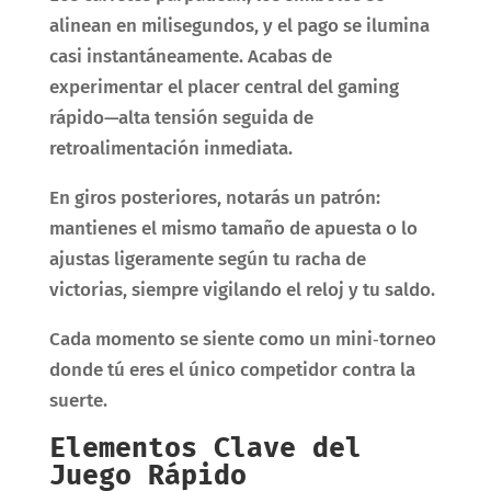
alinean en milisegundos, y el pago se ilumina
casi instantáneamente. Acabas de
experimentar el placer central del gaming
rápido—alta tensión seguida de
retroalimentación inmediata.
En giros posteriores, notarás un patrón:
mantienes el mismo tamaño de apuesta o lo
ajustas ligeramente según tu racha de
victorias, siempre vigilando el reloj y tu saldo.
Cada momento se siente como un mini‑torneo
donde tú eres el único competidor contra la
suerte.
Elementos Clave del
Juego Rápido