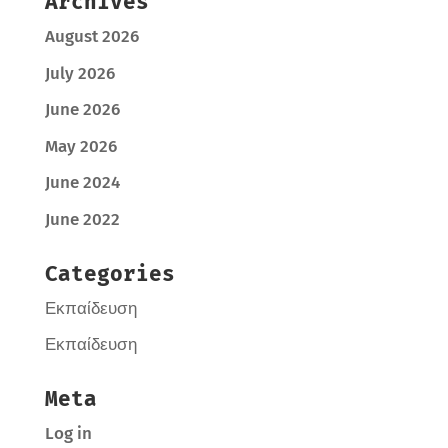
Archives
August 2026
July 2026
June 2026
May 2026
June 2024
June 2022
Categories
Εκπαίδευση
Εκπαίδευση
Meta
Log in