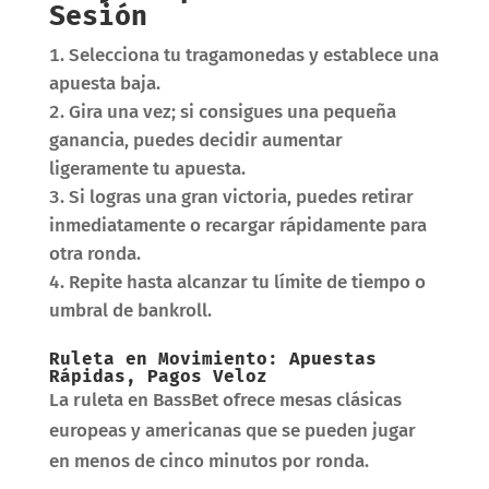
Sesión
Selecciona tu tragamonedas y establece una
apuesta baja.
Gira una vez; si consigues una pequeña
ganancia, puedes decidir aumentar
ligeramente tu apuesta.
Si logras una gran victoria, puedes retirar
inmediatamente o recargar rápidamente para
otra ronda.
Repite hasta alcanzar tu límite de tiempo o
umbral de bankroll.
Ruleta en Movimiento: Apuestas
Rápidas, Pagos Veloz
La ruleta en BassBet ofrece mesas clásicas
europeas y americanas que se pueden jugar
en menos de cinco minutos por ronda.