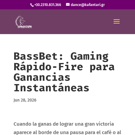
+30.2310.831.366
dance@kafantari.gr
BassBet: Gaming
Rápido‑Fire para
Ganancias
Instantáneas
Jun 28, 2026
Cuando la ganas de lograr una gran victoria
aparece al borde de una pausa para el café o al